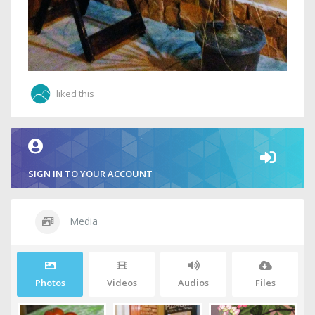
liked this
SIGN IN TO YOUR ACCOUNT
Media
Photos
Videos
Audios
Files