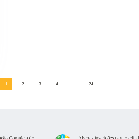
1
2
3
4
…
24
ação Completa do
Abertas inscrições para o edital