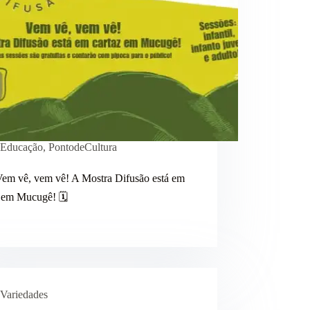
Educação
,
PontodeCultura
Vem vê, vem vê! A Mostra Difusão está em
z em Mucugê! 🗓
Variedades