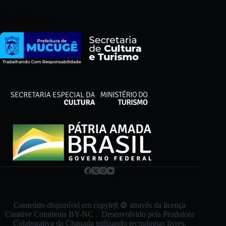
Apoio Financeiro
Conteúdo disponível em
copyleft
🄯 através da licença
Creative Commons BY-NC
. Desenvolvido pela
Produtora
Colaborativa da Chapada
utilizando tecnologias livres.