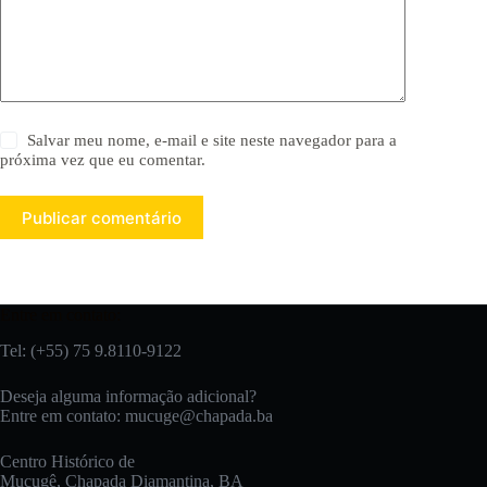
Salvar meu nome, e-mail e site neste navegador para a
próxima vez que eu comentar.
Publicar comentário
Entre em contato:
Tel: (+55) 75 9.8110-9122
Deseja alguma informação adicional?
Entre em contato:
mucuge@chapada.ba
Centro Histórico de
Mucugê, Chapada Diamantina, BA