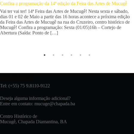
Confira a programação da 14ª edição da Feira das Artes de Mucugê
Vai ter vai ter! 14ª Feira das Artes de Mucugê! Nesta sexta e sábado,
dias 01 e 02 de Maio a partir das 16 horas acontece a próxima edição
da Feira das Artes de Mucugê na rua do Cruzeiro, centro histórico de
Mucugê! Confira a programação: Sexta (01/05)16h – Cortejo de
Abertura (Saída: Ponto de […]
Entre em contato:
Tel: (+55) 75 9.8110-9122
Deseja alguma informação adicional?
Entre em contato:
mucuge@chapada.ba
Centro Histórico de
Mucugê, Chapada Diamantina, BA