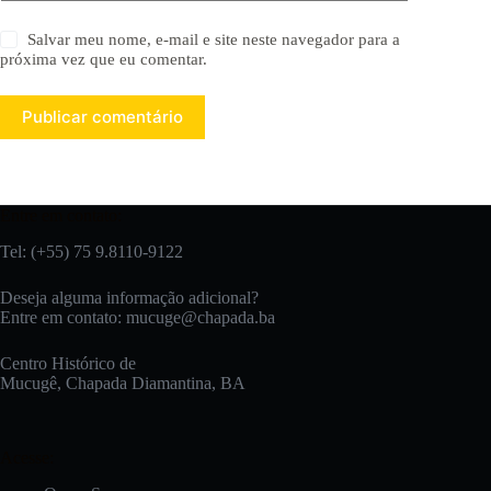
Salvar meu nome, e-mail e site neste navegador para a
próxima vez que eu comentar.
Publicar comentário
Entre em contato:
Tel: (+55) 75 9.8110-9122
Deseja alguma informação adicional?
Entre em contato:
mucuge@chapada.ba
Centro Histórico de
Mucugê, Chapada Diamantina, BA
Acesse: