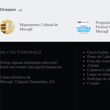
Destaques
Program
Mapeamento Cultural de
Festival 
Mucugê
Mucugê
Entre em contato:
Acesse:
Tel: (+55) 75 9.8110-9122
Quem Somos
Ponto de Cult
Feira das Arte
Deseja alguma informação adicional?
Artistas
Entre em contato:
mucuge@chapada.ba
Coletivos Cult
Logar no sist
Centro Histórico de
Participar da r
Mucugê, Chapada Diamantina, BA
Contato