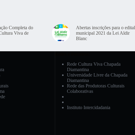
ação Completa do
Abertas inscrições para o edital
Cultura Viva de
municipal 2021 da Lei Aldir
Blanc
Redes e Parceiros:
Rede Cultura Viva Chapada
ura
Diamantina
s
Universidade Livre da Chapada
Diamantina
urais
Rede das Produtoras Culturais
ema
Colaborativas
ede
Instituto Intercidadania