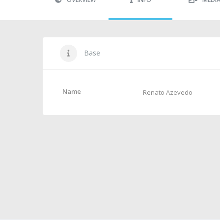
Base
Name
Renato Azevedo