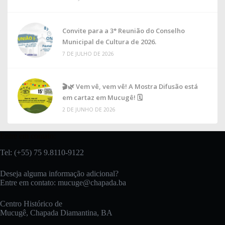
Convite para a 3° Reunião do Conselho
Municipal de Cultura de 2026.
7 DE JULHO DE 2026
🎬🌿 Vem vê, vem vê! A Mostra Difusão está
em cartaz em Mucugê! 🗓
2 DE JUNHO DE 2026
Entre em contato:
Tel: (+55) 75 9.8110-9122
Deseja alguma informação adicional?
Entre em contato:
mucuge@chapada.ba
Centro Histórico de
Mucugê, Chapada Diamantina, BA