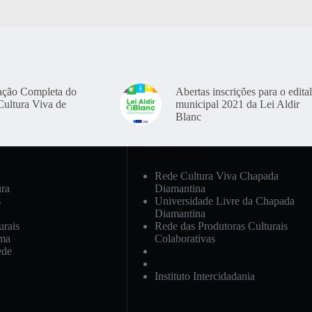
ação Completa do
Abertas inscrições para o edital
Cultura Viva de
municipal 2021 da Lei Aldir
Blanc
Redes e Parceiros:
Rede Cultura Viva Chapada
ura
Diamantina
s
Universidade Livre da Chapada
Diamantina
urais
Rede das Produtoras Culturais
ema
Colaborativas
ede
Instituto Intercidadania