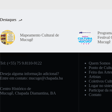
Destaques
Program
Mapeamento Cultural de
Festival 
Mucugê
Mucugê
Entre em contato:
Acesse:
Tel: (+55) 75 9.8110-9122
Quem Somos
Ponto de Cult
Feira das Arte
Deseja alguma informação adicional?
Artistas
Entre em contato:
mucuge@chapada.ba
Coletivos Cult
Logar no sist
Centro Histórico de
Participar da r
Mucugê, Chapada Diamantina, BA
Contato