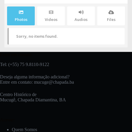
Photos
Videos
Audios
Files
Sorry, no items found.
Entre em contato:
Tel: (+55) 75 9.8110-9122
Deseja alguma informação adicional?
Entre em contato:
mucuge@chapada.ba
Centro Histórico de
Mucugê, Chapada Diamantina, BA
Acesse:
Quem Somos