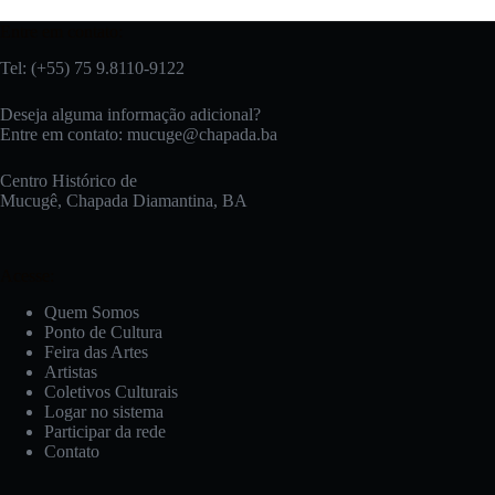
Entre em contato:
Tel: (+55) 75 9.8110-9122
Deseja alguma informação adicional?
Entre em contato:
mucuge@chapada.ba
Centro Histórico de
Mucugê, Chapada Diamantina, BA
Acesse:
Quem Somos
Ponto de Cultura
Feira das Artes
Artistas
Coletivos Culturais
Logar no sistema
Participar da rede
Contato