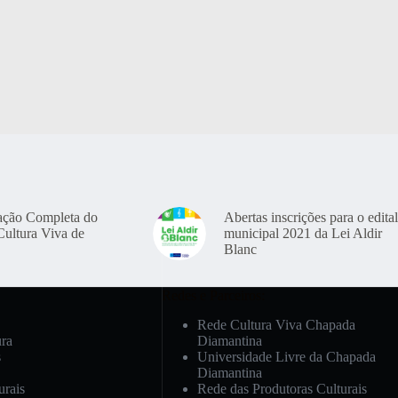
ação Completa do
Abertas inscrições para o edital
Cultura Viva de
municipal 2021 da Lei Aldir
Blanc
Redes e Parceiros:
Rede Cultura Viva Chapada
ura
Diamantina
s
Universidade Livre da Chapada
Diamantina
urais
Rede das Produtoras Culturais