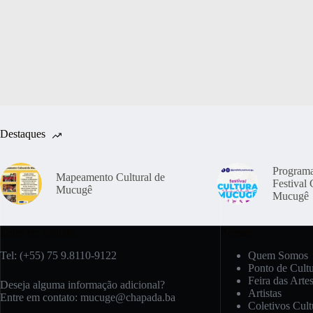
Destaques
Program
Mapeamento Cultural de
Festival 
Mucugê
Mucugê
Entre em contato:
Acesse:
Tel: (+55) 75 9.8110-9122
Quem Somos
Ponto de Cult
Feira das Arte
Deseja alguma informação adicional?
Artistas
Entre em contato:
mucuge@chapada.ba
Coletivos Cult