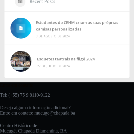
Recent Posts
Estudantes do CEHM criam as suas próprias
camisas personalizadas
3 DE AGOSTO DE 2024
Esquetes teatrais na fligê 2024
27 DE JULHO DE 2024
Entre em contato:
Tel: (+55) 75 9.8110-9122
Deseja alguma informação adicional?
Entre em contato:
mucuge@chapada.ba
Centro Histórico de
Mucugê, Chapada Diamantina, BA