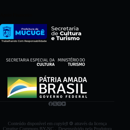
Apoio Financeiro
Conteúdo disponível em
copyleft
🄯 através da licença
Creative Commons BY-NC
. Desenvolvido pela
Produtora