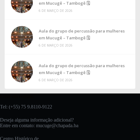
em Mucugê – Tambogê 🗓
6 DE MARÇO DE 2026
Aula do grupo de percussão para mulheres
em Mucugê – Tambogê 🗓
6 DE MARÇO DE 2026
Aula do grupo de percussão para mulheres
em Mucugê – Tambogê 🗓
6 DE MARÇO DE 2026
Entre em contato:
Tel: (+55) 75 9.8110-9122
Deseja alguma informação adicional?
Entre em contato:
mucuge@chapada.ba
Centro Histórico de