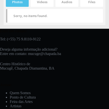
Photos
Videos
Audios
Files
Sorry, no items found.
Entre em contato:
Tel: (+55) 75 9.8110-9122
Deseja alguma informação adicional?
Entre em contato:
mucuge@chapada.ba
Centro Histórico de
Mucugê, Chapada Diamantina, BA
Acesse:
Quem Somos
Ponto de Cultura
Feira das Artes
Artistas