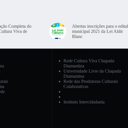
ação Completa do
Abertas inscrições para o edital
Cultura Viva de
municipal 2021 da Lei Aldir
Blanc
Redes e Parceiros:
Rede Cultura Viva Chapada
ura
Diamantina
s
Universidade Livre da Chapada
Diamantina
urais
Rede das Produtoras Culturais
ema
Colaborativas
ede
Instituto Intercidadania