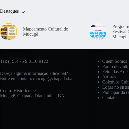
Destaques
Program
Mapeamento Cultural de
Festival 
Mucugê
Mucugê
Entre em contato:
Acesse:
Tel: (+55) 75 9.8110-9122
Quem Somos
Ponto de Cult
Feira das Arte
Deseja alguma informação adicional?
Artistas
Entre em contato:
mucuge@chapada.ba
Coletivos Cult
Logar no sist
Centro Histórico de
Participar da r
Mucugê, Chapada Diamantina, BA
Contato