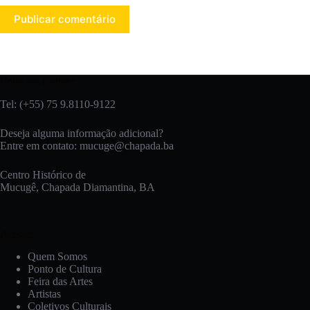
Publicar comentário
Entre em contato:
Tel: (+55) 75 9.8110-9122
Deseja alguma informação adicional?
Entre em contato:
mucuge@chapada.ba
Centro Histórico de
Mucugê, Chapada Diamantina, BA
Acesse:
Quem Somos
Ponto de Cultura
Feira das Artes
Artistas
Coletivos Culturais