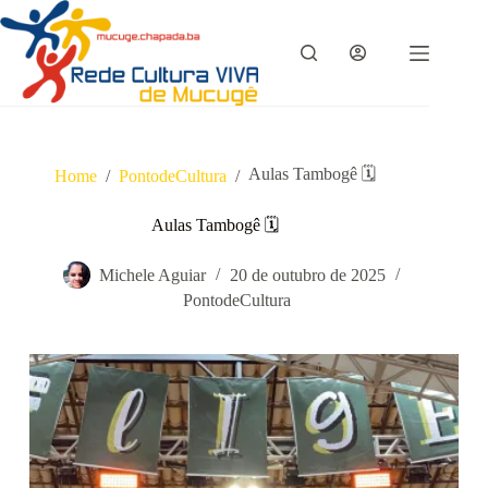
Pular
para
o
conteúdo
Aulas Tambogê 🗓
Home
/
PontodeCultura
/
Aulas Tambogê 🗓
Michele Aguiar
20 de outubro de 2025
PontodeCultura