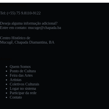
Entre em contato:
Tel: (+55) 75 9.8110-9122
Deseja alguma informação adicional?
Entre em contato:
mucuge@chapada.ba
Centro Histórico de
Mucugê, Chapada Diamantina, BA
Acesse:
Quem Somos
Ponto de Cultura
Feira das Artes
Artistas
Coletivos Culturais
Logar no sistema
Participar da rede
Contato