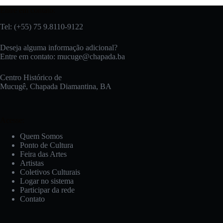
Entre em contato:
Tel: (+55) 75 9.8110-9122
Deseja alguma informação adicional?
Entre em contato:
mucuge@chapada.ba
Centro Histórico de
Mucugê, Chapada Diamantina, BA
Acesse:
Quem Somos
Ponto de Cultura
Feira das Artes
Artistas
Coletivos Culturais
Logar no sistema
Participar da rede
Contato