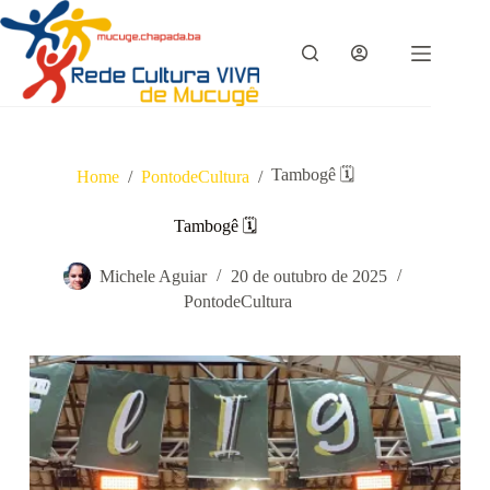
Pular
para
o
conteúdo
Tambogê 🗓
Home
/
PontodeCultura
/
Tambogê 🗓
Michele Aguiar
20 de outubro de 2025
PontodeCultura