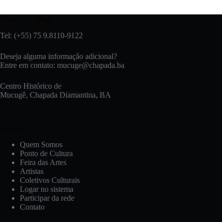
Entre em contato:
Tel: (+55) 75 9.8110-9122
Deseja alguma informação adicional?
Entre em contato:
mucuge@chapada.ba
Centro Histórico de
Mucugê, Chapada Diamantina, BA
Acesse:
Quem Somos
Ponto de Cultura
Feira das Artes
Artistas
Coletivos Culturais
Logar no sistema
Participar da rede
Contato