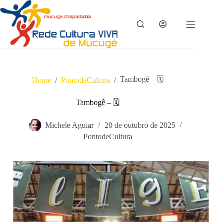
Pular
para
o
conteúdo
Tambogê – 🗓
Home
/
PontodeCultura
/
Tambogê – 🗓
Michele Aguiar
20 de outubro de 2025
PontodeCultura