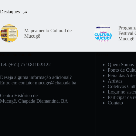
Destaques
Program
Mapeamento Cultural de
Festival 
Mucugê
Mucugê
Entre em contato:
Acesse:
Tel: (+55) 75 9.8110-9122
Quem Somos
Ponto de Cult
Feira das Arte
Deseja alguma informação adicional?
Artistas
Entre em contato:
mucuge@chapada.ba
Coletivos Cult
Logar no sist
Centro Histórico de
Participar da r
Mucugê, Chapada Diamantina, BA
Contato