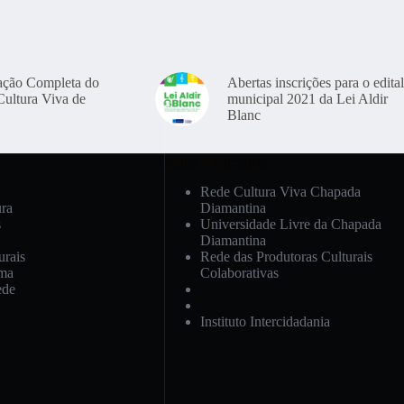
ação Completa do
Abertas inscrições para o edital
Cultura Viva de
municipal 2021 da Lei Aldir
Blanc
Redes e Parceiros:
Rede Cultura Viva Chapada
ura
Diamantina
s
Universidade Livre da Chapada
Diamantina
urais
Rede das Produtoras Culturais
ema
Colaborativas
ede
Instituto Intercidadania