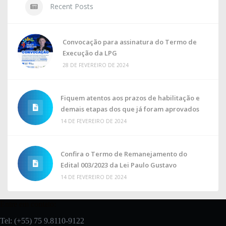
Recent Posts
Convocação para assinatura do Termo de
Execução da LPG
28 DE FEVEREIRO DE 2024
Fiquem atentos aos prazos de habilitação e
demais etapas dos que já foram aprovados
14 DE FEVEREIRO DE 2024
Confira o Termo de Remanejamento do
Edital 003/2023 da Lei Paulo Gustavo
14 DE FEVEREIRO DE 2024
Entre em contato:
Tel: (+55) 75 9.8110-9122