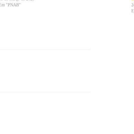
Em "PNAB"
2
E