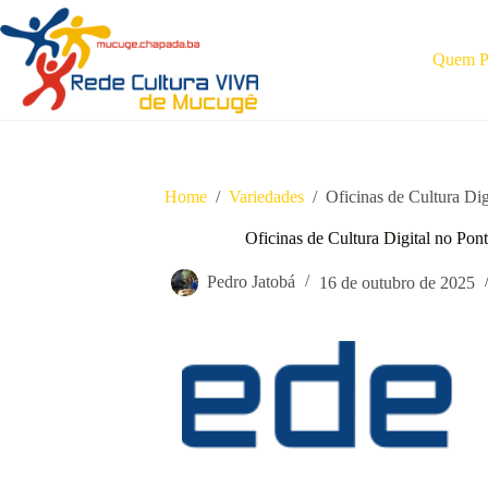
Pular
para
o
Quem Pa
conteúdo
Home
/
Variedades
/
Oficinas de Cultura Dig
Oficinas de Cultura Digital no Pon
Pedro Jatobá
16 de outubro de 2025