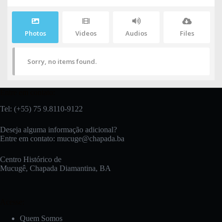
Photos
Videos
Audios
Files
Sorry, no items found.
Entre em contato:
Tel: (+55) 75 9.8110-9122
Deseja alguma informação adicional?
Entre em contato:
mucuge@chapada.ba
Centro Histórico de
Mucugê, Chapada Diamantina, BA
Acesse:
Quem Somos