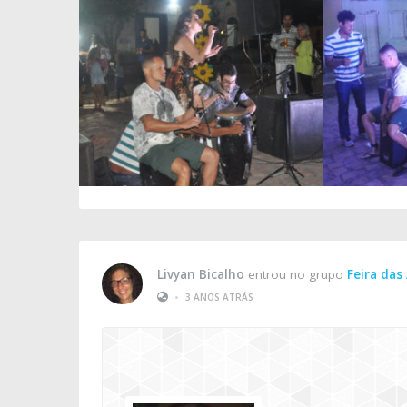
Livyan Bicalho
entrou no grupo
Feira das
•
3 ANOS ATRÁS