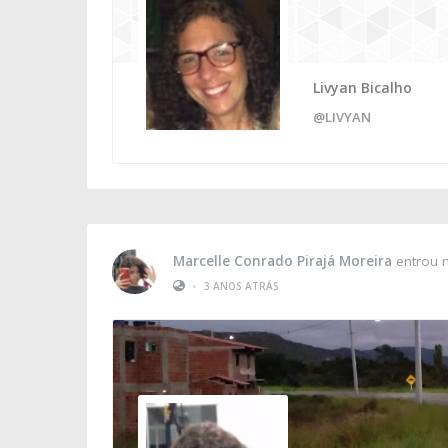
Livyan Bicalho
@LIVYAN
Marcelle Conrado Pirajá Moreira
entrou 
•
3 ANOS ATRÁS