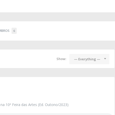
MBROS
6
Show:
— Everything —
 na 10ª Feira das Artes (Ed. Outono/2023)