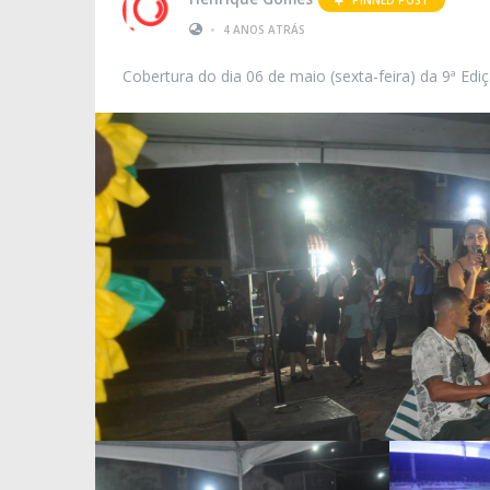
•
4 ANOS ATRÁS
Cobertura do dia 06 de maio (sexta-feira) da 9ª Edi