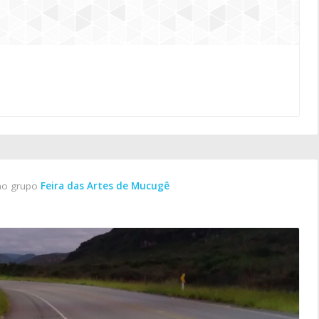
no grupo
Feira das Artes de Mucugê