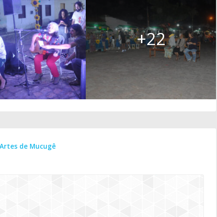
+22
 Artes de Mucugê