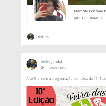
Marcelle Conrado P
@CELLE-CONRADO
liked this
Pedro Jatobá
•
4 ANOS ATRÁS
Arte final com a programação completa da 10ª Edi