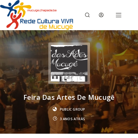
Pular
para
o
conteúdo
Feira Das Artes De Mucugê
PUBLIC GROUP
3 ANOS ATRÁS