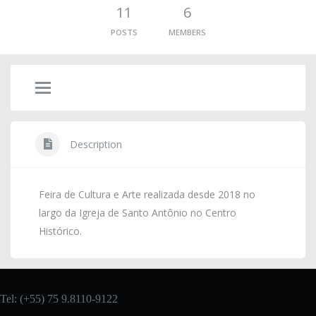
11
6
POSTS
MEMBERS
Description
Feira de Cultura e Arte realizada desde 2018 no
largo da Igreja de Santo Antônio no Centro
Histórico.
Entre em contato:
Tel: (+55) 75 9.8110-9122