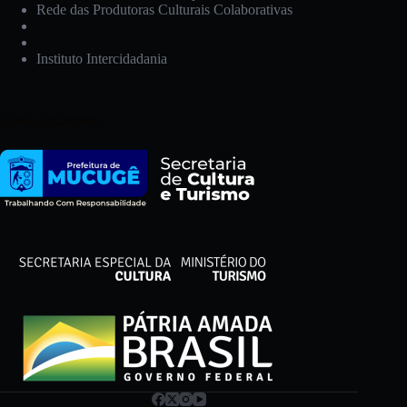
Rede das Produtoras Culturais Colaborativas
Instituto Intercidadania
Apoio Financeiro