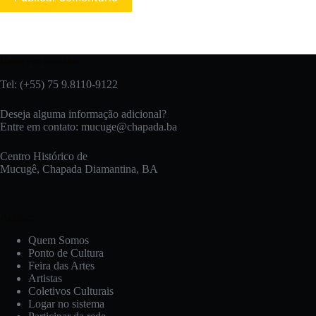
Entre em contato:
Tel: (+55) 75 9.8110-9122
Deseja alguma informação adicional?
Entre em contato:
mucuge@chapada.ba
Centro Histórico de
Mucugê, Chapada Diamantina, BA
Acesse:
Quem Somos
Ponto de Cultura
Feira das Artes
Artistas
Coletivos Culturais
Logar no sistema