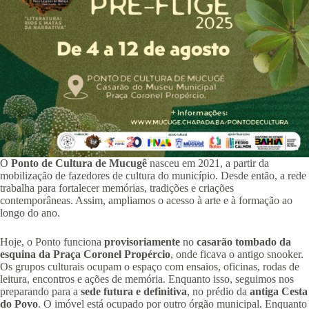
O
Ponto de Cultura de Mucugê
nasceu em 2021, a partir da
mobilização de fazedores de cultura do município. Desde então, a rede
trabalha para fortalecer memórias, tradições e criações
contemporâneas. Assim, ampliamos o acesso à arte e à formação ao
longo do ano.
Hoje, o Ponto funciona
provisoriamente
no
casarão tombado da
esquina da Praça Coronel Propércio
, onde ficava o antigo snooker.
Os grupos culturais ocupam o espaço com ensaios, oficinas, rodas de
leitura, encontros e ações de memória. Enquanto isso, seguimos nos
preparando para a
sede futura e definitiva
, no prédio da
antiga Cesta
do Povo
. O imóvel está ocupado por outro órgão municipal. Enquanto