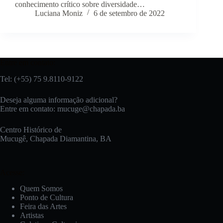
conhecimento crítico sobre diversidade…
Luciana Moniz
6 de setembro de 2022
Entre em contato:
Tel: (+55) 75 9.8110-9122
Deseja alguma informação adicional?
Entre em contato:
mucuge@chapada.ba
Centro Histórico de
Mucugê, Chapada Diamantina, BA
Acesse:
Quem Somos
Ponto de Cultura
Feira das Artes
Artistas